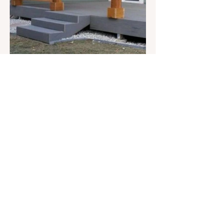
Address
5628 Boul Saint Lauren
Ste-Catherine, QC
J5C 1A3
Contact